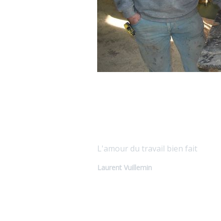
Qualité sur mesur
L'amour du travail bien fait
Laurent Vuillemin