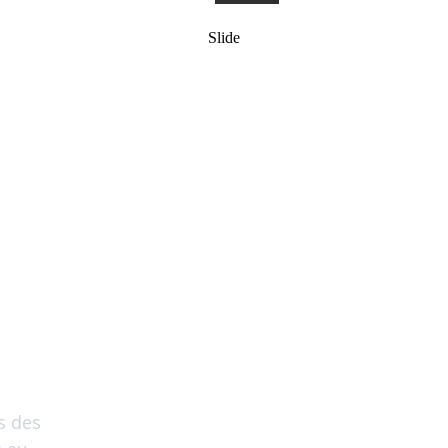
Slide
s des