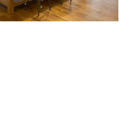
n choisir
ensions
sa Table
bois