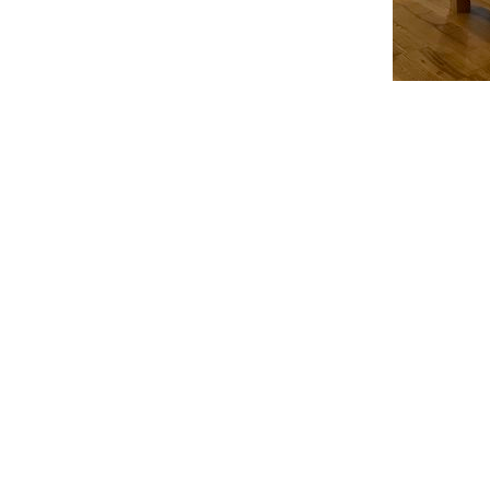
Bie
les
dim
de 
en 