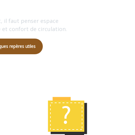
, il faut penser espace
 et confort de circulation.
ques repères utiles