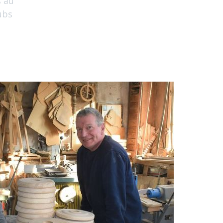
s au
ubs