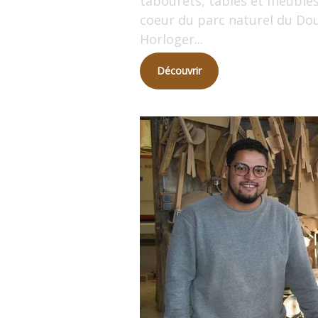
tabourets, tables et meuble
coeur du parc naturel du Do
Horloger...
Découvrir